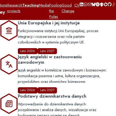
tions
Research
Teaching
Media
Pooling
Good
CV
projects
the
Change
ley
Poles
Unia Europejska i jej instytucje
Funkcjonowanie instytucji Unii Europejskiej, proces
integracji i rozszerzenia oraz rola państw
członkowskich w systemie politycznym UE.
Lato 2026
Lato 2027
Język angielski w zastosowaniu
zawodowym
Język angielski w kontekście zawodowym i biznesowym:
komunikacja pisemna i ustna, kultura organizacyjna,
przywództwo oraz słownictwo biznesowe.
Lato 2026
Lato 2027
Podstawy dziennikarstwa danych
Wprowadzenie do dziennikarstwa danych:
pozyskiwanie i analiza danych, wizualizacja oraz
budowanie narracji opartej na danych.